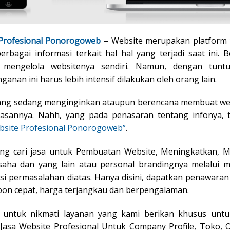
 Profesional Ponorogoweb
– Website merupakan platform 
bagai informasi terkait hal hal yang terjadi saat ini. 
mengelola websitenya sendiri. Namun, dengan tuntut
an ini harus lebih intensif dilakukan oleh orang lain.
yang sedang menginginkan ataupun berencana membuat webs
lasannya. Nahh, yang pada penasaran tentang infonya, 
bsite Profesional Ponorogoweb”
.
gung cari jasa untuk Pembuatan Website, Meningkatkan, 
ha dan yang lain atau personal brandingnya melalui me
i permasalahan diatas. Hanya disini, dapatkan penawaran
pon cepat, harga terjangkau dan berpengalaman.
 untuk nikmati layanan yang kami berikan khusus unt
Jasa Website Profesional Untuk Company Profile, Toko, O