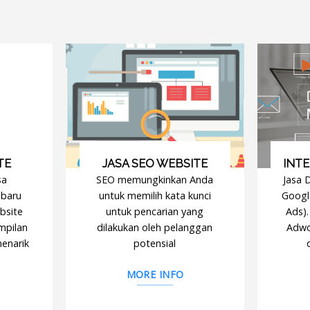
TE
JASA SEO WEBSITE
INT
sa
SEO memungkinkan Anda
Jasa D
 baru
untuk memilih kata kunci
Googl
bsite
untuk pencarian yang
Ads)
mpilan
dilakukan oleh pelanggan
Adwo
menarik
potensial
MORE INFO